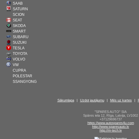
SAAB
SATURN
SCION
SEAT
SKODA
SMART
SUBARU
SUZUKI
TESLA
TOYOTA
VOLVO
VW
CUPRA
POLESTAR
SSANGYONG
Sākumlapa
|
Uzdot jautājumu
|
Mēs uz kartes
|
"SPARES AUTO" SIA
Spāres iela 12
,
Rīga
,
Latvija
,
LV1002
+37129696737
https://www.autospares4u.com
http://www.sparesauto.lv
http://m-tech.lv