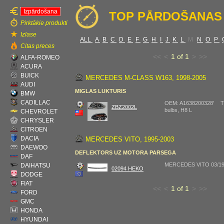
Izpārdošana
TOP PĀRDOŠANAS RĀ
Pirktākie produkti
Izlase
ALL
A
B
C
D
E
F
G
H
I
J
K
L
M
N
O
P
Citas preces
<<
<
1 of 1
>
>>
ALFA-ROMEO
ACURA
BUICK
MERCEDES M-CLASS W163, 1998-2005
AUDI
MIGLAS LUKTURIS
BMW
CADILLAC
OEM: A1638200328' T
ZBZ2002L
bulbs, H8 L
CHEVROLET
CHRYSLER
CITROEN
DACIA
MERCEDES VITO, 1995-2003
DAEWOO
DEFLEKTORS UZ MOTORA PARSEGA
DAF
MERCEDES VITO 03/19
DAIHATSU
02094 HEKO
DODGE
FIAT
<<
<
1 of 1
>
>>
FORD
GMC
HONDA
HYUNDAI