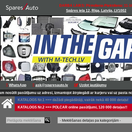
DARBA LAIKS: Pirmdiena-Piektdiena: 11-1
Spāres iela 12, Rīga, Latvija, LV1002
WhatsApp
ask@sparesauto.lv
Uzdot jautājumu
sūtīt pasūtījumu uz adresi, izmantojot ātrpiegādi ar kurjeru vai uz pasta nodaļ
KATALOGS Nr.1 >>> dažādi piegādātāji, vairāk nekā 40 000 detaļu!
KATALOGS Nr.2 >>> POLCAR online pasūtījumi, 120 000 detaļas!!