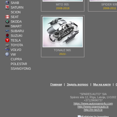
SAAB
MITO 955
SPIDER 93
SATURN
2008-2018
2006-2011
SCION
SEAT
SKODA
SMART
SUBARU
SUZUKI
TESLA
TOYOTA
VOLVO
TONALE 965
2022-
VW
CUPRA
POLESTAR
SSANGYONG
Главная
|
Задать вопрос
|
Мы на карте
|
"SPARES AUTO" SIA
Spāres iela 12
,
Rīga
,
Latvija
,
LV1002
+37129696737
https://www.autospares4u.com
http://www.sparesauto.lv
http://m-tech.lv