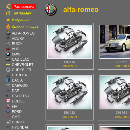
Распродажа
alfa-romeo
Топ продаж
Избранное
Другие товары
ALFA-ROMEO
ACURA
BUICK
AUDI
BMW
CADILLAC
145/146
147 937
CHEVROLET
1994-2001
2000-2004
CHRYSLER
CITROEN
DACIA
DAEWOO
DAF
DAIHATSU
DODGE
FIAT
FORD
156 932
156 932
GMC
2003-2006
1997-2003
HONDA
HYUNDAI