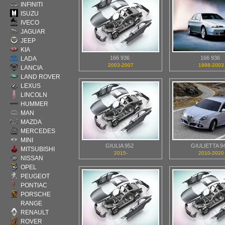
INFINITI
ISUZU
IVECO
JAGUAR
JEEP
KIA
166 936
166 936
LADA
2003-2007
1998-2003
LANCIA
LAND ROVER
LEXUS
LINCOLN
HUMMER
MAN
MAZDA
MERCEDES
MINI
GIULIA 952
GIULIETTA 9
MITSUBISHI
2015-
2010-2020
NISSAN
OPEL
PEUGEOT
PONTIAC
PORSCHE
RANGE
RENAULT
ROVER