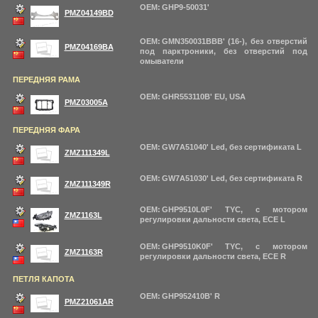
OEM: GHP9-50031'
PMZ04149BD
OEM: GMN350031BBB' (16-), без отверстий
PMZ04169BA
под парктроники, без отверстий под
омыватели
ПЕРЕДНЯЯ РАМА
OEM: GHR553110B' EU, USA
PMZ03005A
ПЕРЕДНЯЯ ФАРА
OEM: GW7A51040' Led, без сертификата L
ZMZ111349L
OEM: GW7A51030' Led, без сертификата R
ZMZ111349R
OEM: GHP9510L0F' TYC, с мотором
ZMZ1163L
регулировки дальности света, ECE L
OEM: GHP9510K0F' TYC, с мотором
ZMZ1163R
регулировки дальности света, ECE R
ПЕТЛЯ КАПОТА
OEM: GHP952410B' R
PMZ21061AR