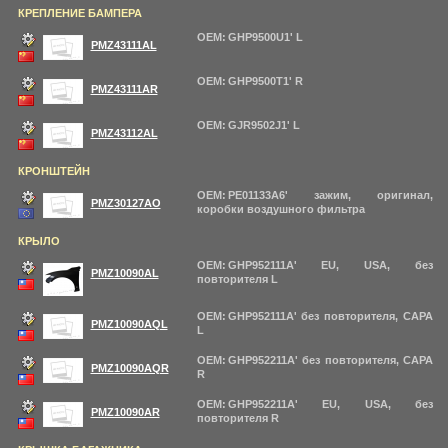
КРЕПЛЕНИЕ БАМПЕРА
OEM: GHP9500U1' L
PMZ43111AL
OEM: GHP9500T1' R
PMZ43111AR
OEM: GJR9502J1' L
PMZ43112AL
КРОНШТЕЙН
OEM: PE01133A6' зажим, оригинал,
PMZ30127AO
коробки воздушного фильтра
КРЫЛО
OEM: GHP952111A' EU, USA, без
PMZ10090AL
повторителя L
OEM: GHP952111A' без повторителя, CAPA
PMZ10090AQL
L
OEM: GHP952211A' без повторителя, CAPA
PMZ10090AQR
R
OEM: GHP952211A' EU, USA, без
PMZ10090AR
повторителя R