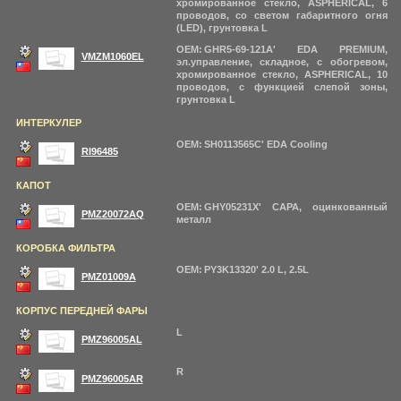
хромированное стекло, ASPHERICAL, 6
проводов, со светом габаритного огня
(LED), грунтовка L
OEM: GHR5-69-121A' EDA PREMIUM,
VMZM1060EL
эл.управление, складное, с обогревом,
хромированное стекло, ASPHERICAL, 10
проводов, с функцией слепой зоны,
грунтовка L
ИНТЕРКУЛЕР
OEM: SH0113565C' EDA Cooling
RI96485
КАПОТ
OEM: GHY05231X' CAPA, оцинкованный
PMZ20072AQ
металл
КОРОБКА ФИЛЬТРА
OEM: PY3K13320' 2.0 L, 2.5L
PMZ01009A
КОРПУС ПЕРЕДНЕЙ ФАРЫ
L
PMZ96005AL
R
PMZ96005AR