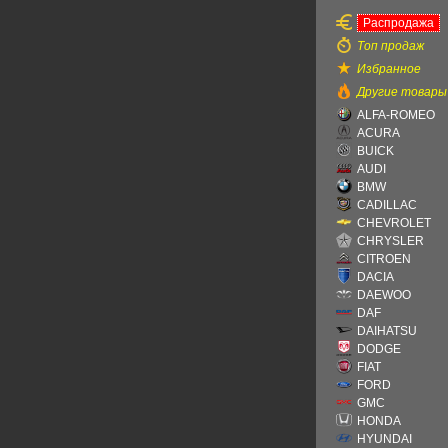
Распродажа
Топ продаж
Избранное
Другие товары
ALFA-ROMEO
ACURA
BUICK
AUDI
BMW
CADILLAC
CHEVROLET
CHRYSLER
CITROEN
DACIA
DAEWOO
DAF
DAIHATSU
DODGE
FIAT
FORD
GMC
HONDA
HYUNDAI