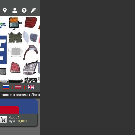
|
|
омат Латвийской почты >>>
<<< Мы ответим на все Ваши вопросы (WhatsApp
Кол. :
0
Сум. :
0,00 €