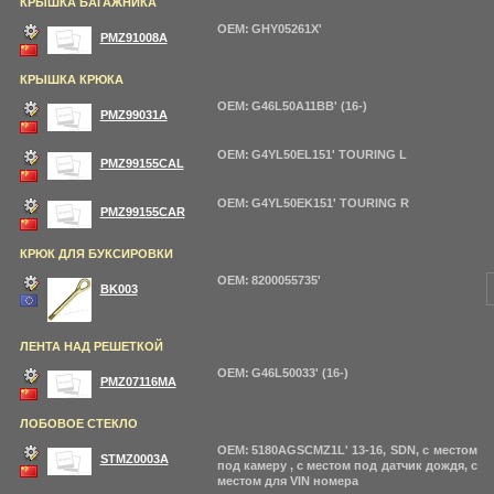
КРЫШКА БАГАЖНИКА
OEM: GHY05261X'
PMZ91008A
КРЫШКА КРЮКА
OEM: G46L50A11BB' (16-)
PMZ99031A
OEM: G4YL50EL151' TOURING L
PMZ99155CAL
OEM: G4YL50EK151' TOURING R
PMZ99155CAR
КРЮК ДЛЯ БУКСИРОВКИ
OEM: 8200055735'
BK003
ЛЕНТА НАД РЕШЕТКОЙ
OEM: G46L50033' (16-)
PMZ07116MA
ЛОБОВОЕ СТЕКЛО
OEM: 5180AGSCMZ1L' 13-16, SDN, с местом
STMZ0003A
под камеру , с местом под датчик дождя, с
местом для VIN номера