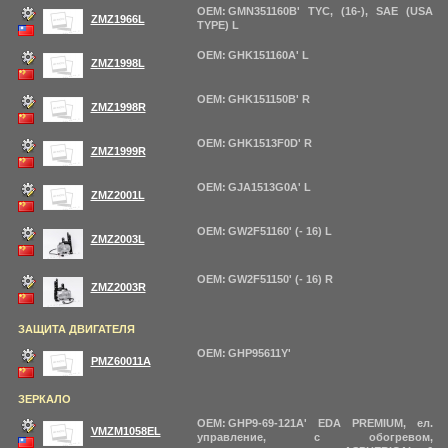
OEM: GMN351160B' TYC, (16-), SAE (USA
ZMZ1966L
TYPE) L
OEM: GHK151160A' L
ZMZ1998L
OEM: GHK151150B' R
ZMZ1998R
OEM: GHK1513F0D' R
ZMZ1999R
OEM: GJA1513G0A' L
ZMZ2001L
OEM: GW2F51160' (- 16) L
ZMZ2003L
OEM: GW2F51150' (- 16) R
ZMZ2003R
ЗАЩИТА ДВИГАТЕЛЯ
OEM: GHP95611Y'
PMZ60011A
ЗЕРКАЛО
OEM: GHP9-69-121A' EDA PREMIUM, ел.
VMZM1058EL
управление, с обогревом,