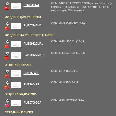
OEM: 5180AGACMW3L' SDN, с местом под
STMZ0004A
камеру , с местом под датчик дождя, с
местом для VIN номера
МОЛДИНГ ДЛЯ РЕШЕТКИ
OEM: GHP9507K1C' (16-) L
PMZ07145MAL
МОЛДИНГ НА РЕШЕТКУ В БАМПЕР
OEM: G46L50C22' (16-) L
PMZ99127MAL
OEM: G46L50C12' (16-) R
PMZ99127MAR
ОТДЕЛКА ПОРОГА
OEM: GHK150490' L
PMZ76049L
OEM: GHK150480' R
PMZ76049R
ОТДЕЛКА РАДИАТОРА
OEM: G46L50717A' (16-)
PMZ07009CA
ПЕРЕДНИЙ БАМПЕР