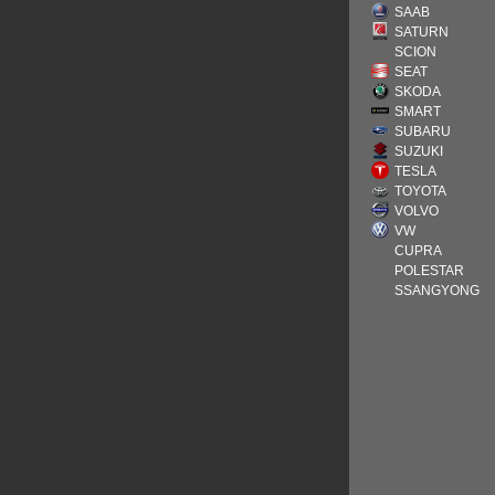
SAAB
SATURN
SCION
SEAT
SKODA
SMART
SUBARU
SUZUKI
TESLA
TOYOTA
VOLVO
VW
CUPRA
POLESTAR
SSANGYONG