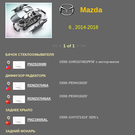
Mazda
6 , 2014-2018
<<
<
1 of 1
>
>>
БАЧОК СТЕКЛООМЫВАТЕЛЯ
OEM: GHR167481PFM' с моторчиком
PMZB2008B
ДИФФУЗОР РАДИАТОРА
OEM: PEHH15025'
RDMZ67046A
OEM: PEHH15025'
RDMZ67046AK
ЗАДНЕЕ КРЫЛО
OEM: GHY37141X' SDN L
PMZ19005AL
ЗАДНИЙ ФОНАРЬ