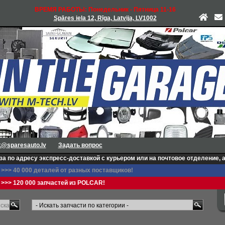
ВРЕМЯ РАБОТЫ: Понедельник - Пятница 11-16
Spāres iela 12, Rīga, Latvija, LV1002
k@sparesauto.lv
Задать вопрос
экспресс-доставкой с курьером или на почтовое отделение, а также в пак
>>> 40 000 деталей от разных поставщиков!
>>> 120 000 запчастей из POLCAR!