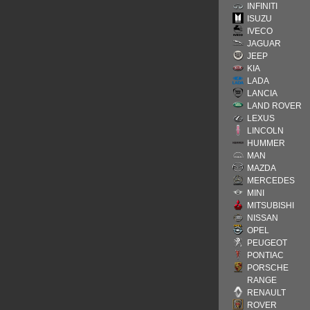
INFINITI
ISUZU
IVECO
JAGUAR
JEEP
KIA
LADA
LANCIA
LAND ROVER
LEXUS
LINCOLN
HUMMER
MAN
MAZDA
MERCEDES
MINI
MITSUBISHI
NISSAN
OPEL
PEUGEOT
PONTIAC
PORSCHE
RANGE
RENAULT
ROVER