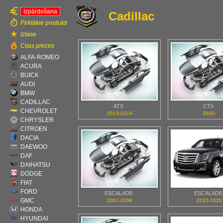
Izpārdošana
Cadillac
Pirktākie produkti
Izlase
Citas preces
ALFA-ROMEO
ACURA
BUICK
AUDI
BMW
CADILLAC
ATS
CT5
CHEVROLET
2013-2019
2020-
CHRYSLER
CITROEN
DACIA
DAEWOO
DAF
DAIHATSU
DODGE
FIAT
FORD
ESCALADE
ESCALADE
GMC
2001-2006
2015-2020
HONDA
HYUNDAI