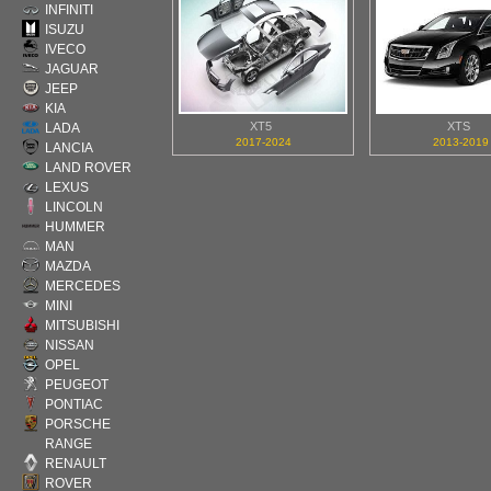
INFINITI
ISUZU
IVECO
JAGUAR
JEEP
KIA
XT5
XTS
LADA
2017-2024
2013-2019
LANCIA
LAND ROVER
LEXUS
LINCOLN
HUMMER
MAN
MAZDA
MERCEDES
MINI
MITSUBISHI
NISSAN
OPEL
PEUGEOT
PONTIAC
PORSCHE
RANGE
RENAULT
ROVER