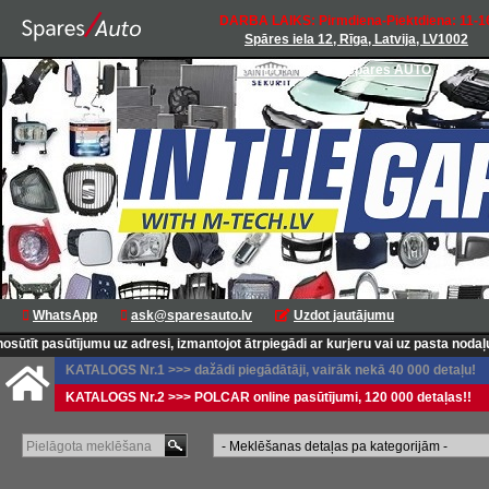
DARBA LAIKS: Pirmdiena-Piektdiena: 11-1
Spāres iela 12, Rīga, Latvija, LV1002
Spares AUTO
WhatsApp
ask@sparesauto.lv
Uzdot jautājumu
t pasūtījumu uz adresi, izmantojot ātrpiegādi ar kurjeru vai uz pasta nodaļu, k
KATALOGS Nr.1 >>> dažādi piegādātāji, vairāk nekā 40 000 detaļu!
KATALOGS Nr.2 >>> POLCAR online pasūtījumi, 120 000 detaļas!!