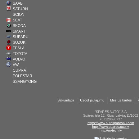
SAAB
SATURN
SCION
SEAT
SKODA
SMART
SUBARU
SUZUKI
TESLA
TOYOTA
VOLVO
VW
CUPRA
POLESTAR
SSANGYONG
Sākumlapa
|
Uzdot jautājumu
|
Mēs uz kartes
|
"SPARES AUTO" SIA
Spāres iela 12
,
Rīga
,
Latvija
,
LV1002
+37129696737
https://www.autospares4u.com
http://www.sparesauto.lv
http://m-tech.lv