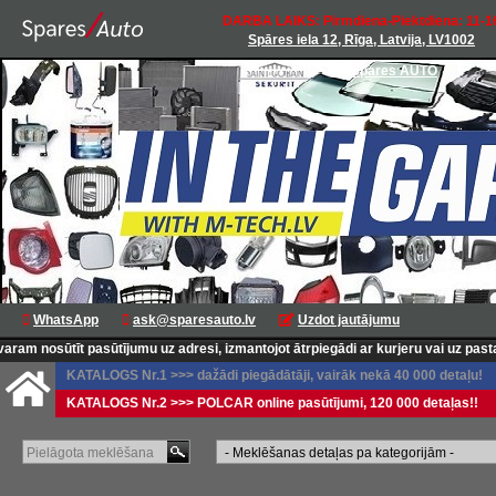
DARBA LAIKS: Pirmdiena-Piektdiena: 11-1
Spāres iela 12, Rīga, Latvija, LV1002
Spares AUTO
WhatsApp
ask@sparesauto.lv
Uzdot jautājumu
 nosūtīt pasūtījumu uz adresi, izmantojot ātrpiegādi ar kurjeru vai uz pasta n
KATALOGS Nr.1 >>> dažādi piegādātāji, vairāk nekā 40 000 detaļu!
KATALOGS Nr.2 >>> POLCAR online pasūtījumi, 120 000 detaļas!!