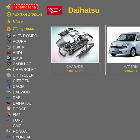
Izpārdošana
Daihatsu
Pirktākie produkti
Izlase
Citas preces
ALFA-ROMEO
ACURA
BUICK
AUDI
BMW
CADILLAC
CHARADE
MATERIA
CHEVROLET
1993-2001
2006-2016
CHRYSLER
CITROEN
DACIA
DAEWOO
DAF
DAIHATSU
DODGE
FIAT
FORD
GMC
HONDA
HYUNDAI