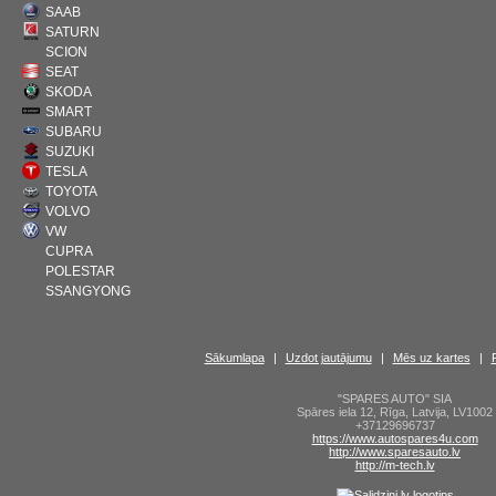
SAAB
SATURN
SCION
SEAT
SKODA
SMART
SUBARU
SUZUKI
TESLA
TOYOTA
VOLVO
VW
CUPRA
POLESTAR
SSANGYONG
Sākumlapa
|
Uzdot jautājumu
|
Mēs uz kartes
|
"SPARES AUTO" SIA
Spāres iela 12
,
Rīga
,
Latvija
,
LV1002
+37129696737
https://www.autospares4u.com
http://www.sparesauto.lv
http://m-tech.lv