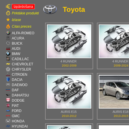
Izpārdošana
Toyota
Pirktākie produkti
Izlase
Citas preces
ALFA-ROMEO
ACURA
BUICK
AUDI
BMW
CADILLAC
4 RUNNER
4 RUNNER
CHEVROLET
2002-2009
2009-2024
CHRYSLER
CITROEN
DACIA
DAEWOO
DAF
DAIHATSU
DODGE
FIAT
FORD
AURIS E15
AURIS E18
GMC
2010-2012
2013-2015
HONDA
HYUNDAI