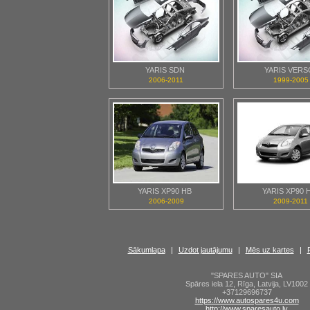
YARIS SDN
YARIS VERS
2006-2011
1999-2005
YARIS XP90 HB
YARIS XP90 
2006-2009
2009-2011
Sākumlapa
|
Uzdot jautājumu
|
Mēs uz kartes
|
"SPARES AUTO" SIA
Spāres iela 12
,
Rīga
,
Latvija
,
LV1002
+37129696737
https://www.autospares4u.com
http://www.sparesauto.lv