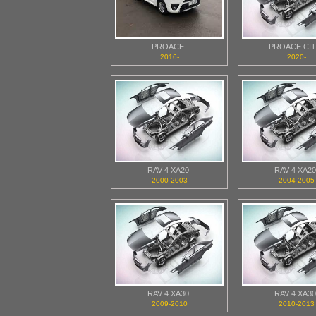
PROACE
PROACE CI
2016-
2020-
RAV 4 XA20
RAV 4 XA20
2000-2003
2004-2005
RAV 4 XA30
RAV 4 XA30
2009-2010
2010-2013