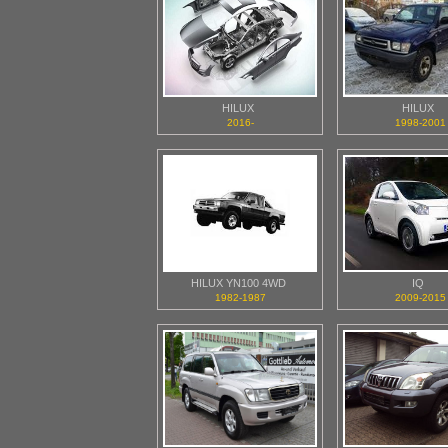
HILUX
HILUX
2016-
1998-2001
HILUX YN100 4WD
IQ
1982-1987
2009-2015