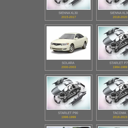
SIENNA XL30
SIENNA XL3
2015-2017
2018-2020
SOLARA
STARLET P7
2000-2003
1984-1989
STARLET P90
TACOMA
1996-1999
2016-2023