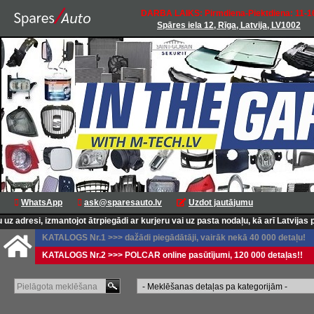
DARBA LAIKS: Pirmdiena-Piektdiena: 11-1
Spāres iela 12, Rīga, Latvija, LV1002
WhatsApp
ask@sparesauto.lv
Uzdot jautājumu
 izmantojot ātrpiegādi ar kurjeru vai uz pasta nodaļu, kā arī Latvijas pasta p
KATALOGS Nr.1 >>> dažādi piegādātāji, vairāk nekā 40 000 detaļu!
KATALOGS Nr.2 >>> POLCAR online pasūtījumi, 120 000 detaļas!!