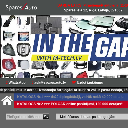
DARBA LAIKS: Pirmdiena-Piektdiena: 11-1
Spāres iela 12, Rīga, Latvija, LV1002
WhatsApp
ask@sparesauto.lv
Uzdot jautājumu
uz adresi, izmantojot ātrpiegādi ar kurjeru vai uz pasta nodaļu, kā arī Latvij
KATALOGS Nr.1 >>> dažādi piegādātāji, vairāk nekā 40 000 detaļu!
KATALOGS Nr.2 >>> POLCAR online pasūtījumi, 120 000 detaļas!!