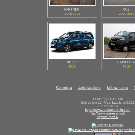
PARTNER
RCZ
1996-2002
2010-2013
RIFTER
TRAVELLE
2018-
2016-
Sākumlapa
|
Uzdot jautājumu
|
Mēs uz kartes
|
"SPARES AUTO" SIA
Spāres iela 12
,
Rīga
,
Latvija
,
LV1002
+37129696737
https://www.autospares4u.com
http://www.sparesauto.lv
http://m-tech.lv