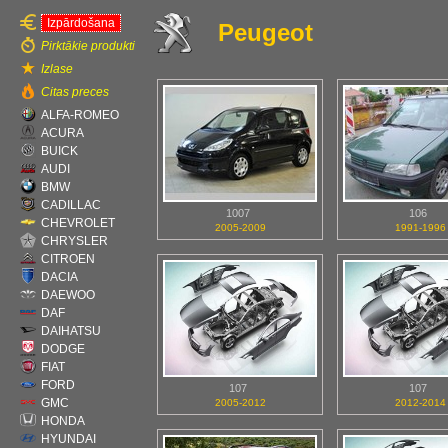
Izpārdošana
Peugeot
Pirktākie produkti
Izlase
Citas preces
ALFA-ROMEO
ACURA
BUICK
AUDI
BMW
CADILLAC
1007
106
CHEVROLET
2005-2009
1991-1996
CHRYSLER
CITROEN
DACIA
DAEWOO
DAF
DAIHATSU
DODGE
FIAT
FORD
107
107
GMC
2005-2012
2012-2014
HONDA
HYUNDAI