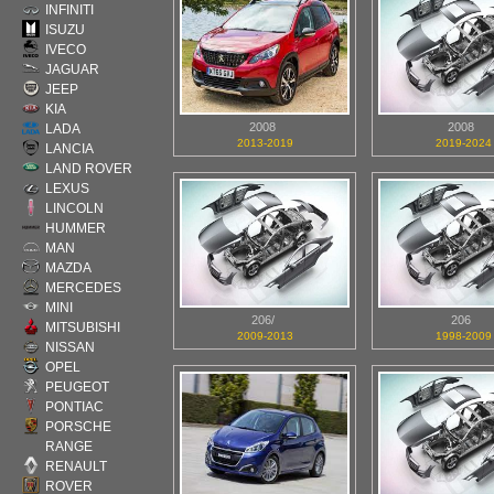
INFINITI
ISUZU
IVECO
JAGUAR
JEEP
KIA
2008
2008
LADA
2013-2019
2019-2024
LANCIA
LAND ROVER
LEXUS
LINCOLN
HUMMER
MAN
MAZDA
MERCEDES
MINI
206/
206
MITSUBISHI
2009-2013
1998-2009
NISSAN
OPEL
PEUGEOT
PONTIAC
PORSCHE
RANGE
RENAULT
ROVER