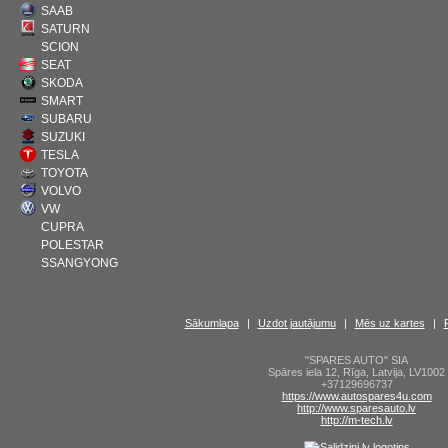
SAAB
SATURN
SCION
SEAT
SKODA
SMART
SUBARU
SUZUKI
TESLA
TOYOTA
VOLVO
VW
CUPRA
POLESTAR
SSANGYONG
Sākumlapa
|
Uzdot jautājumu
|
Mēs uz kartes
|
"SPARES AUTO" SIA
Spāres iela 12
,
Rīga
,
Latvija
,
LV1002
+37129696737
https://www.autospares4u.com
http://www.sparesauto.lv
http://m-tech.lv