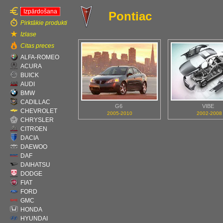
Izpārdošana
Pontiac
Pirktākie produkti
Izlase
Citas preces
ALFA-ROMEO
ACURA
BUICK
AUDI
BMW
CADILLAC
G6
VIBE
CHEVROLET
2005-2010
2002-2008
CHRYSLER
CITROEN
DACIA
DAEWOO
DAF
DAIHATSU
DODGE
FIAT
FORD
GMC
HONDA
HYUNDAI