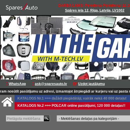
DARBA LAIKS: Pirmdiena-Piektdiena: 11-1
Spāres iela 12, Rīga, Latvija, LV1002
WhatsApp
ask@sparesauto.lv
Uzdot jautājumu
osūtīt pasūtījumu uz adresi, izmantojot ātrpiegādi ar kurjeru vai uz pasta nod
KATALOGS Nr.1 >>> dažādi piegādātāji, vairāk nekā 40 000 detaļu!
KATALOGS Nr.2 >>> POLCAR online pasūtījumi, 120 000 detaļas!!