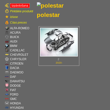
Izpārdošana
Pirktākie produkti
polestar
Izlase
Citas preces
ALFA-ROMEO
ACURA
BUICK
AUDI
BMW
CADILLAC
CHEVROLET
CHRYSLER
2
2020-
CITROEN
DACIA
DAEWOO
DAF
DAIHATSU
DODGE
FIAT
FORD
GMC
HONDA
HYUNDAI