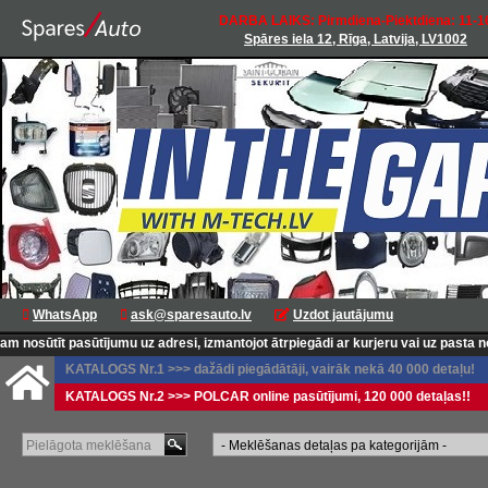
DARBA LAIKS: Pirmdiena-Piektdiena: 11-1
Spāres iela 12, Rīga, Latvija, LV1002
WhatsApp
ask@sparesauto.lv
Uzdot jautājumu
sūtīt pasūtījumu uz adresi, izmantojot ātrpiegādi ar kurjeru vai uz pasta noda
KATALOGS Nr.1 >>> dažādi piegādātāji, vairāk nekā 40 000 detaļu!
KATALOGS Nr.2 >>> POLCAR online pasūtījumi, 120 000 detaļas!!