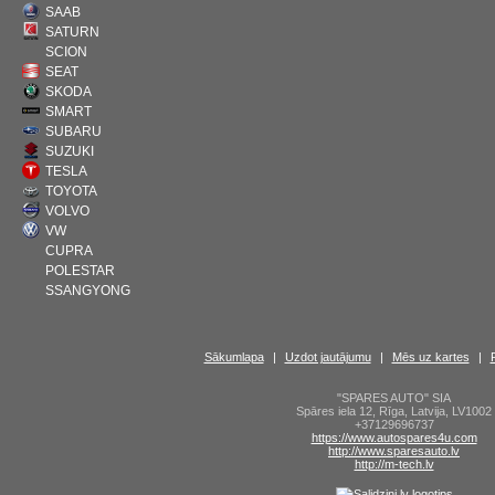
SAAB
SATURN
SCION
SEAT
SKODA
SMART
SUBARU
SUZUKI
TESLA
TOYOTA
VOLVO
VW
CUPRA
POLESTAR
SSANGYONG
Sākumlapa
|
Uzdot jautājumu
|
Mēs uz kartes
|
"SPARES AUTO" SIA
Spāres iela 12
,
Rīga
,
Latvija
,
LV1002
+37129696737
https://www.autospares4u.com
http://www.sparesauto.lv
http://m-tech.lv