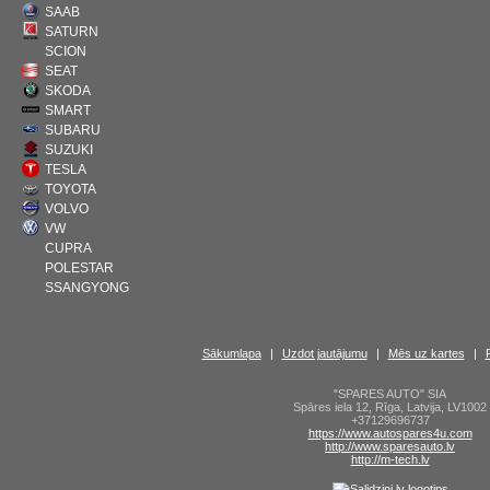
SAAB
SATURN
SCION
SEAT
SKODA
SMART
SUBARU
SUZUKI
TESLA
TOYOTA
VOLVO
VW
CUPRA
POLESTAR
SSANGYONG
Sākumlapa
|
Uzdot jautājumu
|
Mēs uz kartes
|
"SPARES AUTO" SIA
Spāres iela 12
,
Rīga
,
Latvija
,
LV1002
+37129696737
https://www.autospares4u.com
http://www.sparesauto.lv
http://m-tech.lv