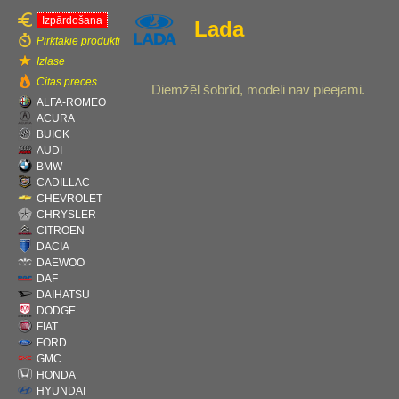
Izpārdošana
Lada
Pirktākie produkti
Izlase
Citas preces
Diemžēl šobrīd, modeli nav pieejami.
ALFA-ROMEO
ACURA
BUICK
AUDI
BMW
CADILLAC
CHEVROLET
CHRYSLER
CITROEN
DACIA
DAEWOO
DAF
DAIHATSU
DODGE
FIAT
FORD
GMC
HONDA
HYUNDAI