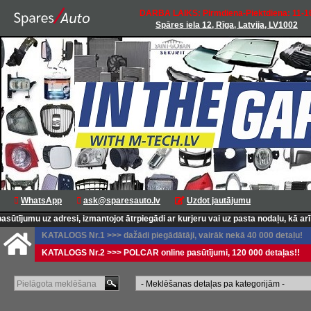
DARBA LAIKS: Pirmdiena-Piektdiena: 11-1
Spāres iela 12, Rīga, Latvija, LV1002
WhatsApp
ask@sparesauto.lv
Uzdot jautājumu
ījumu uz adresi, izmantojot ātrpiegādi ar kurjeru vai uz pasta nodaļu, kā arī L
KATALOGS Nr.1 >>> dažādi piegādātāji, vairāk nekā 40 000 detaļu!
KATALOGS Nr.2 >>> POLCAR online pasūtījumi, 120 000 detaļas!!