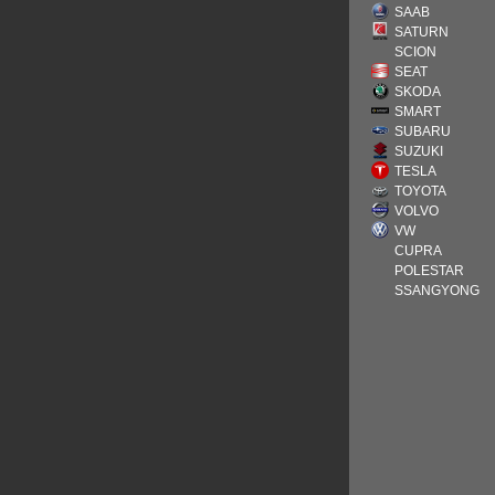
SAAB
SATURN
SCION
SEAT
SKODA
SMART
SUBARU
SUZUKI
TESLA
TOYOTA
VOLVO
VW
CUPRA
POLESTAR
SSANGYONG