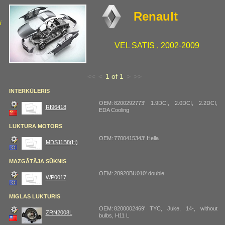
Renault
i
VEL SATIS , 2002-2009
<<
<
1 of 1
>
>>
INTERKŪLERIS
OEM: 8200292773' 1.9DCI, 2.0DCI, 2.2DCI,
RI96418
EDA Cooling
LUKTURA MOTORS
OEM: 7700415343' Hella
MDS11B8(H)
MAZGĀTĀJA SŪKNIS
OEM: 28920BU010' double
WP0017
MIGLAS LUKTURIS
OEM: 8200002469' TYC, Juke, 14-, without
ZRN2008L
bulbs, H11 L