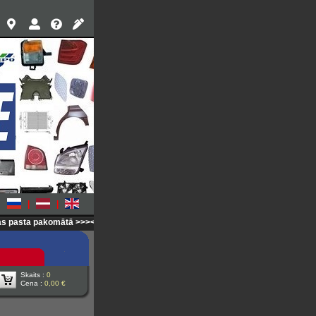
|
|
ta pakomātā >>>
<<< Atbildēsim uz visiem jautājumiem (WhatsApp 29696737) >>
Skaits :
0
Cena :
0,00 €