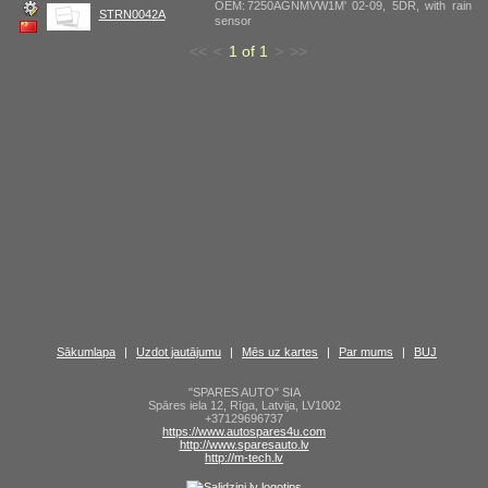
OEM: 7250AGNMVW1M' 02-09, 5DR, with rain
STRN0042A
sensor
<<
<
1 of 1
>
>>
Sākumlapa
|
Uzdot jautājumu
|
Mēs uz kartes
|
Par mums
|
BUJ
"SPARES AUTO" SIA
Spāres iela 12
,
Rīga
,
Latvija
,
LV1002
+37129696737
https://www.autospares4u.com
http://www.sparesauto.lv
http://m-tech.lv