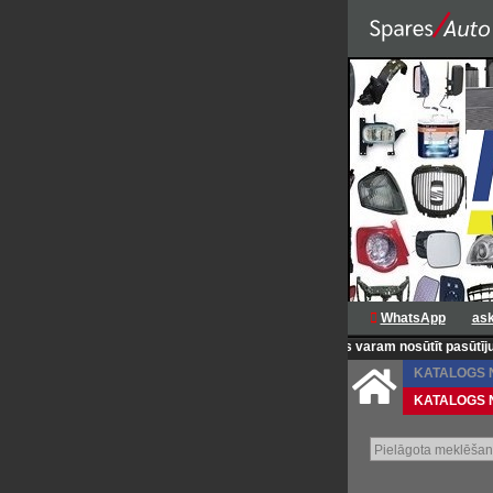
WhatsApp
as
<<<ZEMAS CENAS KATRU DIENU >>>
<<< Mēs varam nosūtīt pasūtījumu uz adr
KATALOGS Nr.
KATALOGS Nr