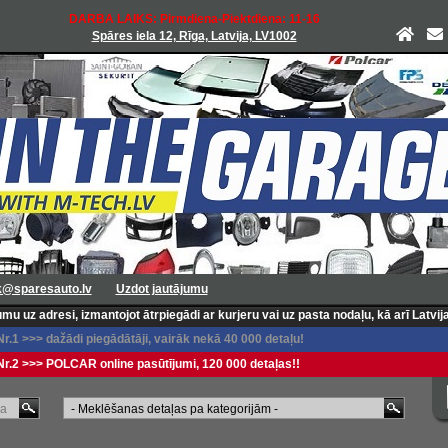
DARBA LAIKS: Pirmdiena-Piektdiena: 11-16
Spāres iela 12, Rīga, Latvija, LV1002
k@sparesauto.lv
Uzdot jautājumu
esi, izmantojot ātrpiegādi ar kurjeru vai uz pasta nodaļu, kā arī Latvijas pas
1 >>> dažādi piegādātāji, vairāk nekā 40 000 detaļu!
.2 >>> POLCAR online pasūtījumi, 120 000 detaļas!!