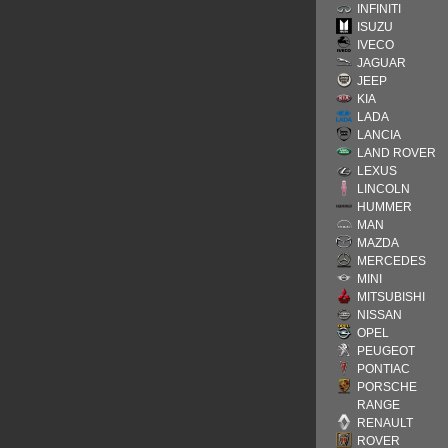
INFINITI
ISUZU
IVECO
JAGUAR
JEEP
KIA
LADA
LANCIA
LAND ROVER
LEXUS
LINCOLN
HUMMER
MAN
MAZDA
MERCEDES
MINI
MITSUBISHI
NISSAN
OPEL
PEUGEOT
PONTIAC
PORSCHE
RANGE
RENAULT
ROVER