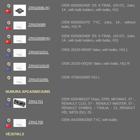
OEM: 8200002469' DS X-TRAIL (03-07), Juke,
ZRN2008L(K)
14-, with bulb holders, with bulbs, H11
OEM: 8200002470' TYC, Juke, 14-, without
ZRN2008R
bulbs, H11 R
OEM: 8200002469' DS X-TRAIL (03-07), Juke,
ZRN2008R(K)
14-, with bulb holders, with bulbs, H11
OEM: 26150-89926' Valeo, with bulbs, H11 L
ZRN201001L
OEM: 26150-00Q00' Valeo, with bulbs, H11 R
ZRN201001R
OEM: 4708202600' H11 L
ZRN201008L
NUMURA APGAISMOJUMS
OEM: 8200480127' Depo, OPEL MOVANO, 07 -,
ZRN1701
RENAULT CLIO, 07 -, RENAULT MASTER, 07 -,
RENAULT SYMBOL / THALIA, - 13, RENAULT
VEL SATIS (BJ), 05 -
OEM: A4159062300' TYC, with bulbs
ZRN1705
VĒJSTIKLS