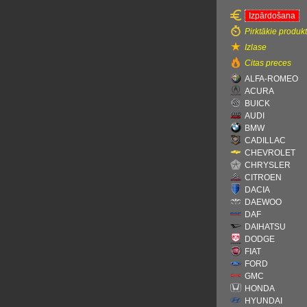
Izpārdošana
Pirktākie produkt
Izlase
Citas preces
ALFA-ROMEO
ACURA
BUICK
AUDI
BMW
CADILLAC
CHEVROLET
CHRYSLER
CITROEN
DACIA
DAEWOO
DAF
DAIHATSU
DODGE
FIAT
FORD
GMC
HONDA
HYUNDAI