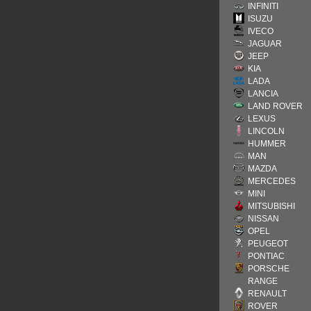
INFINITI
ISUZU
IVECO
JAGUAR
JEEP
KIA
LADA
LANCIA
LAND ROVER
LEXUS
LINCOLN
HUMMER
MAN
MAZDA
MERCEDES
MINI
MITSUBISHI
NISSAN
OPEL
PEUGEOT
PONTIAC
PORSCHE
RANGE
RENAULT
ROVER