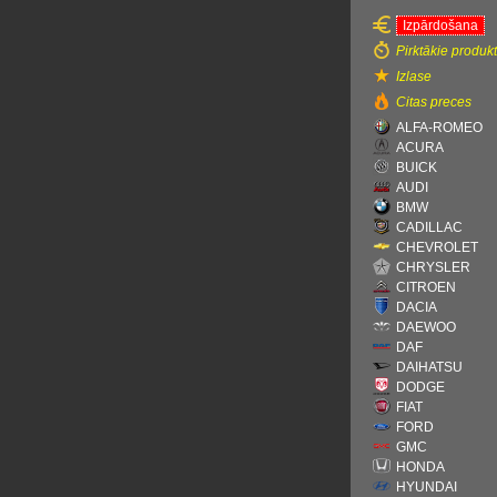
Izpārdošana
Pirktākie produkt
Izlase
Citas preces
ALFA-ROMEO
ACURA
BUICK
AUDI
BMW
CADILLAC
CHEVROLET
CHRYSLER
CITROEN
DACIA
DAEWOO
DAF
DAIHATSU
DODGE
FIAT
FORD
GMC
HONDA
HYUNDAI