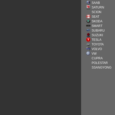
SAAB
SATURN
SCION
SEAT
SKODA
SMART
SUBARU
SUZUKI
TESLA
TOYOTA
VOLVO
VW
CUPRA
POLESTAR
SSANGYONG