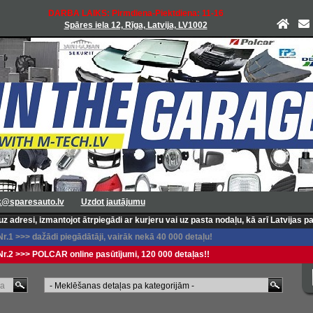
DARBA LAIKS: Pirmdiena-Piektdiena: 11-16
Spāres iela 12, Rīga, Latvija, LV1002
k@sparesauto.lv
Uzdot jautājumu
i, izmantojot ātrpiegādi ar kurjeru vai uz pasta nodaļu, kā arī Latvijas pasta 
1 >>> dažādi piegādātāji, vairāk nekā 40 000 detaļu!
.2 >>> POLCAR online pasūtījumi, 120 000 detaļas!!