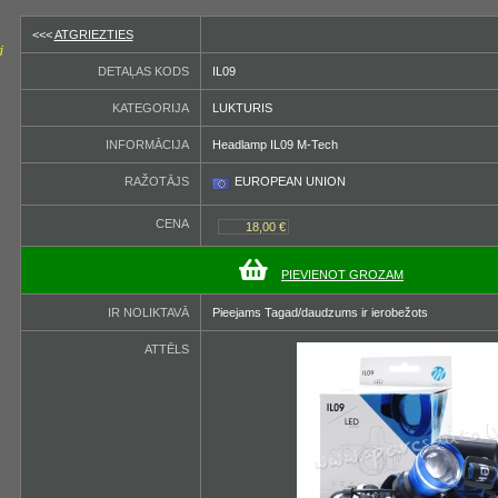
<<<
ATGRIEZTIES
i
DETAĻAS KODS
IL09
KATEGORIJA
LUKTURIS
INFORMĀCIJA
Headlamp IL09 M-Tech
RAŽOTĀJS
EUROPEAN UNION
CENA
18,00 €
PIEVIENOT GROZAM
IR NOLIKTAVĀ
Pieejams Tagad/daudzums ir ierobežots
ATTĒLS