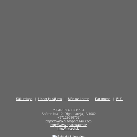
Sākumlapa
|
Uzdot jautājumu
|
Mēs uz kartes
|
Par mums
|
BUJ
"SPARES AUTO" SIA
Spāres iela 12
,
Rīga
,
Latvija
,
LV1002
+37129696737
https://www.autospares4u.com
http://www.sparesauto.lv
http://m-tech.lv