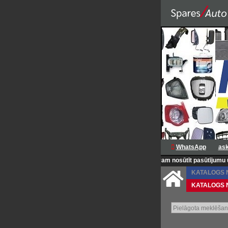
WhatsApp
as
<<<ZEMAS CENAS KATRU DIENU >>>
<<< Mēs varam nosūtīt pasūtījumu uz adres
KATALOGS Nr.
KATALOGS Nr